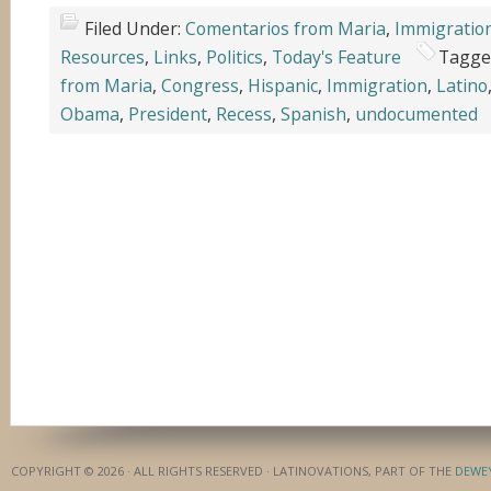
Filed Under:
Comentarios from Maria
,
Immigratio
Resources
,
Links
,
Politics
,
Today's Feature
Tagge
from Maria
,
Congress
,
Hispanic
,
Immigration
,
Latino
Obama
,
President
,
Recess
,
Spanish
,
undocumented
COPYRIGHT © 2026 · ALL RIGHTS RESERVED · LATINOVATIONS, PART OF THE
DEWE